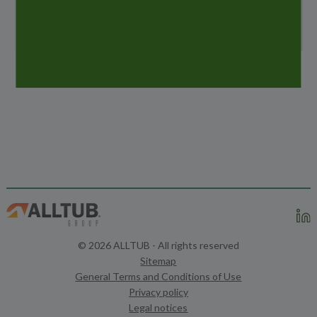
carrera gracias a la diversidad de sus profesiones y a su
dimensión internacional.…
© 2026 ALLTUB - All rights reserved
Sitemap
General Terms and Conditions of Use
Privacy policy
Legal notices