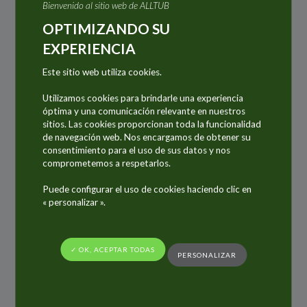
Bienvenido al sitio web de ALLTUB
Le interesan las profesiones de industria,
OPTIMIZANDO SU
Está buscando nuevos desafíos,
EXPERIENCIA
Le gustaría integrar el líder mundial en tubo de
aluminio y un actor mayor en el mercado de
Este sitio web utiliza cookies.
los aerosoles, cartuchos de aluminio y tubos
Utilizamos cookies para brindarle una experiencia
laminados,
óptima y una comunicación relevante en nuestros
sitios. Las cookies proporcionan toda la funcionalidad
Le gustaría trabajar en un grupo internacional
de navegación web. Nos encargamos de obtener su
que tiene seis sitios de producción en Francia,
consentimiento para el uso de sus datos y nos
comprometemos a respetarlos.
Alemania, Italia, República Checa y México y
que beneficia de una red de distribución
Puede configurar el uso de cookies haciendo clic en
« personalizar ».
mundial,
Sea uno de nuestros 1 400
colaboradores!
✓ OK, ACEPTAR TODAS
PERSONALIZAR
Bienvenido en el