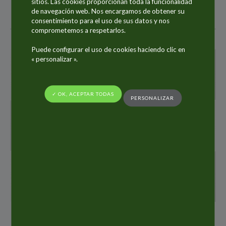
sitios. Las cookies proporcionan toda la funcionalidad
de navegación web. Nos encargamos de obtener su
consentimiento para el uso de sus datos y nos
comprometemos a respetarlos.
Puede configurar el uso de cookies haciendo clic en
« personalizar ».
Calendrio financiero
Content coming soon
✓ OK, ACEPTAR TODAS
PERSONALIZAR
Contacto
You may contact us at:
Política de divulgación de información
Content coming soon