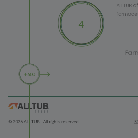
ALLTUB of
farmaceut
4
Far
+ 600
© 2026 ALLTUB - All rights reserved
S