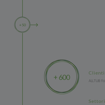
+ 50
client
+ 600
ALLTUB fo
settor