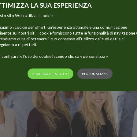
TIMIZZA LA SUA ESPERIENZA
to sito Web utilizza i cookie.
boratori
izziamo i cookie per offrirti un’esperienza ottimale e una comunicazione
piega 1.300 persone in tutto il mondo.
inente sui nostri siti. I cookie forniscono tutte le funzionalità di navigazione
rendiamo cura di ottenere il tuo consenso all’utilizzo dei tuoi dati e ci
gniamo a rispettarli.
 configurare l’uso dei cookie facendo clic su « personalizza ».
✓ OK, ACCETTA TUTTO
PERSONALIZZA