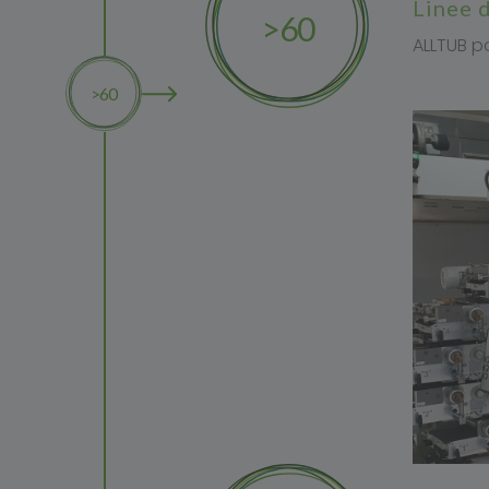
linee
>60
ALLTUB po
>60