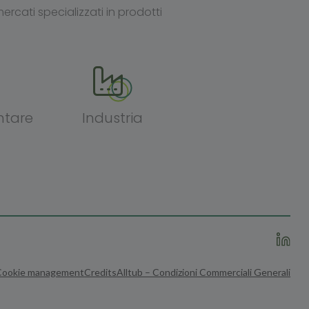
rcati specializzati in prodotti
ntare
Industria
Cookie management
Credits
Alltub – Condizioni Commerciali Generali