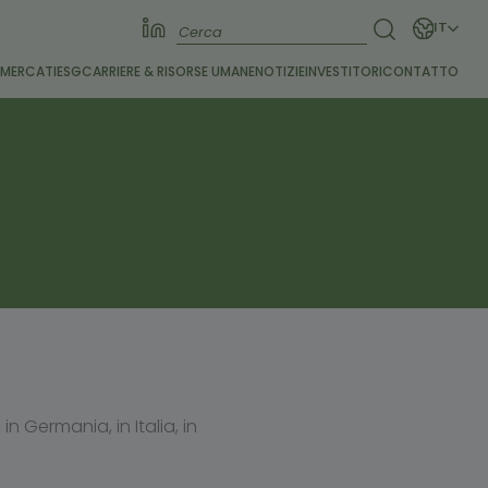
IT
I
MERCATI
ESG
CARRIERE &
RISORSE UMANE
NOTIZIE
INVESTITORI
CONTATTO
in Germania, in Italia, in