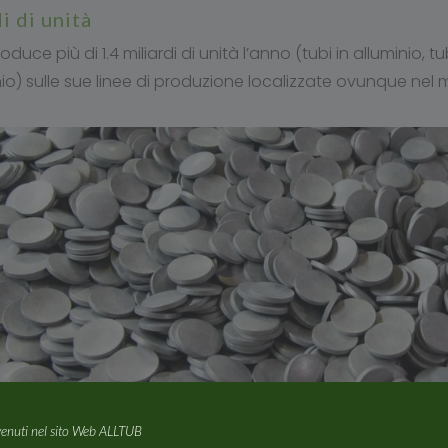
rdi di unità
oduce più di 1.4 miliardi di unità l’anno (tubi in alluminio, 
nio) sulle sue linee di produzione localizzate ovunque nel
enuti nel sito Web ALLTUB