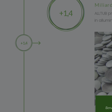
milia
+1,4
ALLTUB pr
in allumi
+1,4
Benv