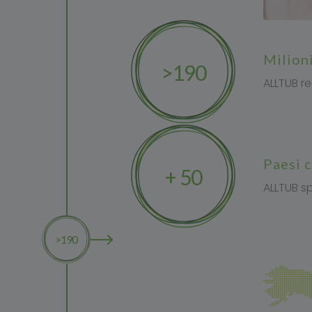
milio
>190
ALLTUB re
paesi
+ 50
ALLTUB sp
>190