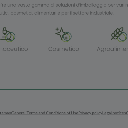
fre una vasta gamma di soluzioni d’imballaggio per vari me
ici, cosmetici, alimentari e per il settore industriale.
maceutico
Cosmetico
Agroalime
itemap
General Terms and Conditions of Use
Privacy policy
Legal notices