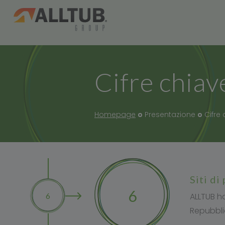
Cifre chiav
Homepage
Presentazione
Cifre
siti d
6
6
ALLTUB ha
Repubbli