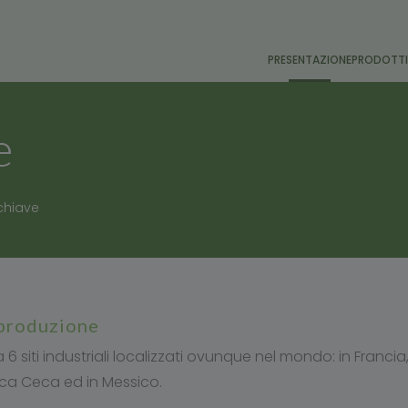
PRESENTAZIONE
PRODOTT
e
 chiave
i produzione
 6 siti industriali localizzati ovunque nel mondo: in Francia, 
ca Ceca ed in Messico.