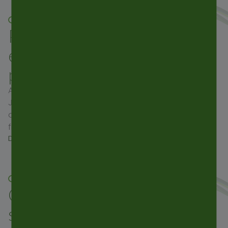
03 FEB. 2025
PCD Paris 2025: a good
edition with a lot of
people
As every year, PCD trade show took place in Paris in
January during the Paris Packaging Week. The focus
of the show is the cosmetics market, and it was the
first time we exhibited at this show. It was the…
DEN ARTIKEL LESEN
04 NOV. 2024
CPHI Worldwide: the
specialist global pharma