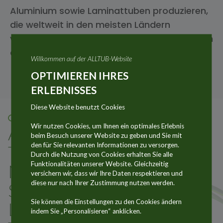
Aluminium sowie Laminattuben produzieren,
die weltweit in den meisten Ländern
vertrieben werden. Finden Sie alle Neuigkeiten
der ALLTUB-Gruppe.
Willkommen auf der ALLTUB-Website
OPTIMIEREN IHRES
ERLEBNISSES
Diese Website benutzt Cookies
05 FEB. 2026
Wir nutzen Cookies, um Ihnen ein optimales Erlebnis
Alltub Group Acquires
beim Besuch unserer Website zu geben und Sie mit
den für Sie relevanten Informationen zu versorgen.
Tubettificio La
Durch die Nutzung von Cookies erhalten Sie alle
Funktionalitäten unserer Website. Gleichzeitig
Metallurgica,
versichern wir, dass wir Ihre Daten respektieren und
diese nur nach Ihrer Zustimmung nutzen werden.
Strengthening Its
Sie können die Einstellungen zu den Cookies ändern
Leadership in Aluminium
indem Sie „Personalisieren“ anklicken.