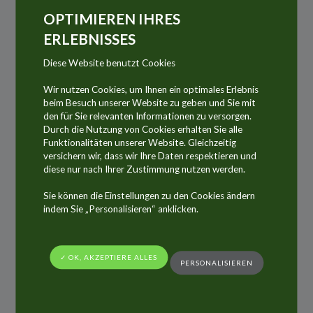
Tuben
,
Aerosoldosen
und
Kartuschen
aus
OPTIMIEREN IHRES
Aluminium sind eine Kombination aus
ERLEBNISSES
topaktuellen Technologien 100%…natürlich! 10
Diese Website benutzt Cookies
Punkte, um Sie zu überzeugen.
Wir nutzen Cookies, um Ihnen ein optimales Erlebnis
Recycelbar:
Produkte aus Aluminium können
beim Besuch unserer Website zu geben und Sie mit
einfach und mit einem geringen
den für Sie relevanten Informationen zu versorgen.
Durch die Nutzung von Cookies erhalten Sie alle
Energieaufwand für ein zweites Leben recycelt
Funktionalitäten unserer Website. Gleichzeitig
werden. Die Grundeigenschaften von
versichern wir, dass wir Ihre Daten respektieren und
Aluminium bleiben erhalten.
diese nur nach Ihrer Zustimmung nutzen werden.
Leicht:
Im Vergleich zu anderen Werkstoffen
Sie können die Einstellungen zu den Cookies ändern
ist das Gewicht-Volumen-Verhältnis günstiger.
indem Sie „Personalisieren“ anklicken.
Zum Beispiel kann eine Tube mit einem
Gewicht von 7 Gramm bis zu 100 Milliliter
Produkt fassen.
✓ OK, AKZEPTIERE ALLES
PERSONALISIEREN
Beständig:
Aluminium bildet von Natur aus
eine luftdichte Barriere, ist
korrosionsbeständig. Und schützt daher die