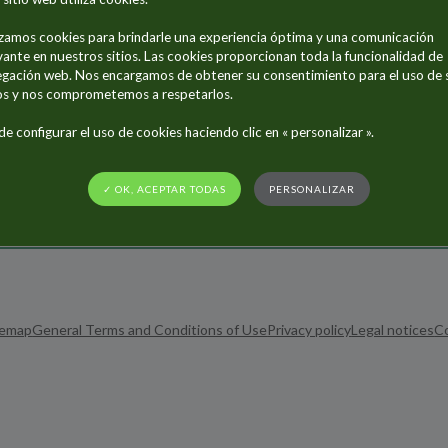
izamos cookies para brindarle una experiencia óptima y una comunicación
vante en nuestros sitios. Las cookies proporcionan toda la funcionalidad de
gación web. Nos encargamos de obtener su consentimiento para el uso de 
s y nos comprometemos a respetarlos.
e configurar el uso de cookies haciendo clic en « personalizar ».
✓ OK, ACEPTAR TODAS
PERSONALIZAR
temap
General Terms and Conditions of Use
Privacy policy
Legal notices
C