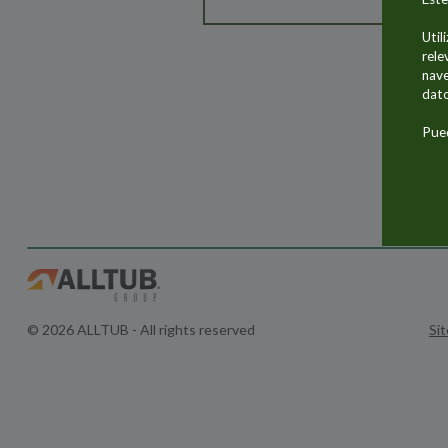
Util
rele
nave
dato
Pued
© 2026 ALLTUB - All rights reserved
Si