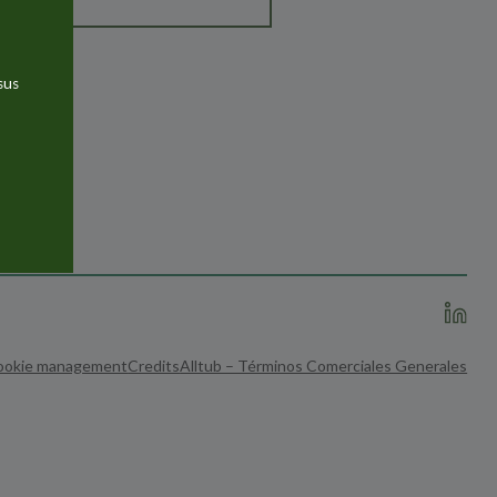
sus
ookie management
Credits
Alltub – Términos Comerciales Generales