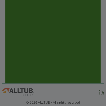
PŘEDCHOZÍ
ZPRÁVY
NEW CLEANROOM PRODUCTION FOR
LAMINATE TUBES
DALŠÍ
ZPRÁVY
COSMETIC BUSINESS 2019 – MUNICH
© 2026 ALLTUB - All rights reserved