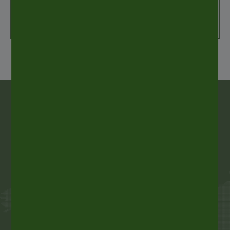
ALLE SCHLÜSSELZAHLEN
ANZEIGEN
ALLTUB, Weltmarktführer
von Aluminiumverpackungen
ALLTUB ist der Weltmarktführer von flexiblen
Aluminiumtuben für die Verpackung von
Produkten in den Bereichen Pharmazie, Kosmetik
und Nahrungsmittel sowie für die Industrie.