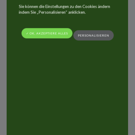
ALLTUB-Produkte
Sie können die Einstellungen zu den Cookies ändern
indem Sie „Personalisieren“ anklicken.
Dank langjähriger Erfahrung bieten wir zahlreiche
technische
✓ OK, AKZEPTIERE ALLES
PERSONALISIEREN
Lösungen für verschiedene Märkte an.
Pharmazeutisch
Kosmetisch