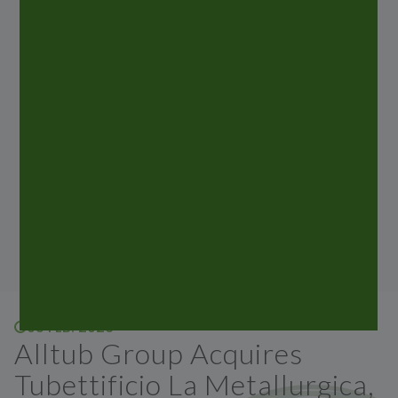
ALLTUB verfügt über 6 Industriestandorte, die jährlich
über 1,6 Milliarden Aluminiumtuben,
Aluminiumkartuschen, Aluminiumaerosole und
laminierte Tuben produzieren, die in denmeisten
Ländern
derWelt vermarktet werden. Finden Sie alle
Neuigkeiten der ALLTUB-Gruppe.
05 FEB. 2026
Alltub Group Acquires
Tubettificio La Metallurgica,