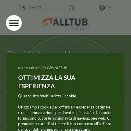
IT
Politica di
divulgazione
Benvenuti nel sito Web ALLTUB
OTTIMIZZA LA SUA
delle
ESPERIENZA
Questo sito Web utilizza i cookie.
informazioni
Utilizziamo i cookie per offrirti un’esperienza ottimale
e una comunicazione pertinente sui nostri siti. I cookie
forniscono tutte le funzionalità di navigazione web. Ci
prendiamo cura di ottenere il tuo consenso all’utilizzo
Homepage
Investitori
Investor Relations
dei tuoi dati e ci impegniamo a rispettarli.
Politica di divulgazione delle informazioni