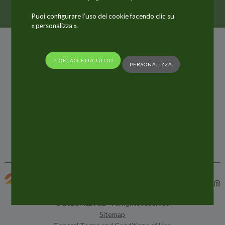
Puoi configurare l’uso dei cookie facendo clic su
« personalizza ».
Content coming soon
✓ OK, ACCETTA TUTTO
PERSONALIZZA
© 2026 ALLTUB - All rights reserved
Sitemap