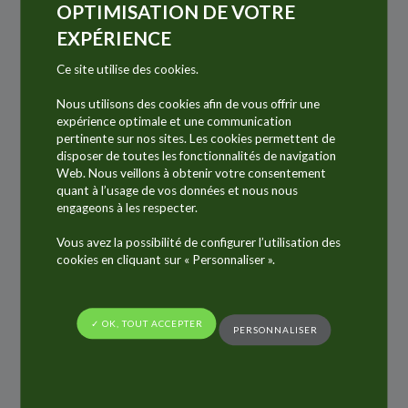
OPTIMISATION DE VOTRE
ALLTUB est le spécialiste de la
production de
EXPÉRIENCE
tubes aluminium, d’aérosols et de
cartouches en aluminium ainsi que de
Ce site utilise des cookies.
tubes laminés
. ALLTUB possède plus de 75
Nous utilisons des cookies afin de vous offrir une
lignes de production qui fabriquent plus de 1,6
expérience optimale et une communication
pertinente sur nos sites. Les cookies permettent de
milliard d’unités par an. Du tube souple
disposer de toutes les fonctionnalités de navigation
aluminium à l’aérosol aluminium, des
Web. Nous veillons à obtenir votre consentement
quant à l’usage de vos données et nous nous
cartouches en aluminium aux tubes laminés
engageons à les respecter.
(hybride entre l’aluminium et le plastique).
Vous avez la possibilité de configurer l’utilisation des
ALLTUB fabricant de tubes en aluminium
cookies en cliquant sur « Personnaliser ».
poursuit ses innovations produits autour de
nouveaux décors, dans la création de
nouveaux bouchons et dans le
✓ OK, TOUT ACCEPTER
PERSONNALISER
développement de nouvelles matières
premières. Découvrez la gamme de produits
ALLTUB : tube souple aluminium, cartouche en