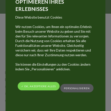
OPTIMIEREN IHRES
ERLEBNISSES
Diese Website benutzt Cookies
Wir nutzen Cookies, um Ihnen ein optimales Erlebnis
beim Besuch unserer Website zu geben und Sie mit
07
den für Sie relevanten Informationen zu versorgen.
FEB.
Durch die Nutzung von Cookies erhalten Sie alle
Funktionalitäten unserer Website. Gleichzeitig
2024
versichern wir, dass wir Ihre Daten respektieren und
diese nur nach Ihrer Zustimmung nutzen werden.
Sie können die Einstellungen zu den Cookies ändern
indem Sie „Personalisieren“ anklicken.
Each year the ALLTUB Group participates in the
Ecovadis CSR programme (platform to assess
social and environmental performance of global
✓ OK, AKZEPTIERE ALLES
PERSONALISIEREN
supply chains). Four topics (social, ethics, supply
chain, environment) are assessed.