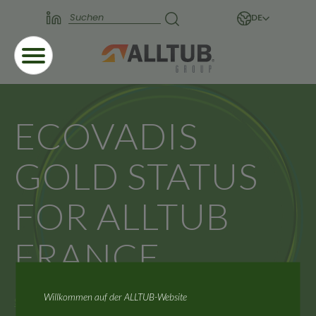
DE
ECOVADIS
GOLD STATUS
FOR ALLTUB
FRANCE
Willkommen auf der ALLTUB-Website
Startseite
Aktuelles
ECOVADIS GOLD STATUS FOR ALLTUB FRANCE