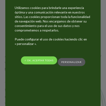
Utilizamos cookies para brindarle una experiencia
óptima y una comunicación relevante en nuestros
sitios. Las cookies proporcionan toda la funcionalidad
17
de navegación web. Nos encargamos de obtener su
SEP
consentimiento para el uso de sus datos y nos
comprometemos a respetarlos.
2018
Puede configurar el uso de cookies haciendo clic en
« personalizar ».
ALLTUB Group will be present at CPHI worldwide show
✓ OK, ACEPTAR TODAS
which will take place from 9th to 11th October in
PERSONALIZAR
Madrid in Spain.
The Alltub Group, the world leader in aluminium
tubes and a key supplier of laminate tubes and
aluminium aerosol cans, is pleased to exhibit at CPHI
worldwide this year in order to meet existing