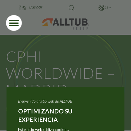
ES
CPHI
WORLDWIDE –
MADRID
Bienvenido al sitio web de ALLTUB
Página principal
Actualidades
OPTIMIZANDO SU
CPHI WORLDWIDE – MADRID
EXPERIENCIA
Este sitio web utiliza cookies.