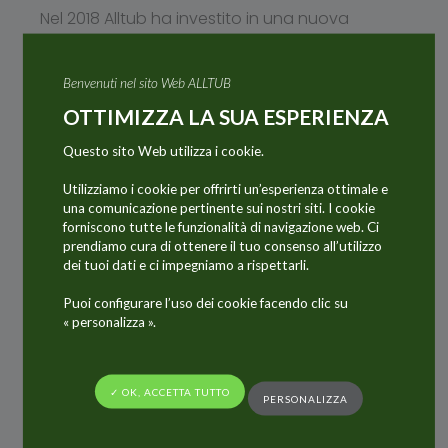
Nel 2018 Alltub ha investito in una nuova
camera sterile di classe 8 per la propria
produzione di tubetti in laminato.
Benvenuti nel sito Web ALLTUB
OTTIMIZZA LA SUA ESPERIENZA
Questo investimento rappresenta un elemento
chiave nella strategia del Gruppo Alltub, volta
Questo sito Web utilizza i cookie.
a rafforzare la propria posizione e si orienta
Utilizziamo i cookie per offrirti un’esperienza ottimale e
verso il mercato farmaceutico di fascia alta e
una comunicazione pertinente sui nostri siti. I cookie
di estrema complessità.
forniscono tutte le funzionalità di navigazione web. Ci
prendiamo cura di ottenere il tuo consenso all’utilizzo
dei tuoi dati e ci impegniamo a rispettarli.
Detto investimento nella camera sterile,
unitamente all’ulteriore investimento in una
Puoi configurare l’uso dei cookie facendo clic su
« personalizza ».
linea di produzione per tubetti in laminato di
piccolo diametro, ci conferma come unico sito
specializzato nella produzione farmaceutica di
✓ OK, ACCETTA TUTTO
PERSONALIZZA
tubetti in laminato a livello europeo. Infatti
nella nostra fabbrica di Langenfeld la