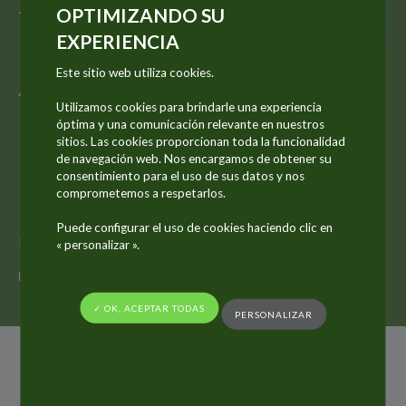
TO JOIN
OPTIMIZANDO SU
EXPERIENCIA
ALLTUB’S
Este sitio web utiliza cookies.
Utilizamos cookies para brindarle una experiencia
SUPERVISORY
óptima y una comunicación relevante en nuestros
sitios. Las cookies proporcionan toda la funcionalidad
de navegación web. Nos encargamos de obtener su
BOARD
consentimiento para el uso de sus datos y nos
comprometemos a respetarlos.
Puede configurar el uso de cookies haciendo clic en
Página principal
Actualidades
« personalizar ».
MARK KÖLLMANN TO BECOME CEO OF ALLTUB, OLIVER
HÖLL TO JOIN ALLTUB’S SUPERVISORY BOARD
✓ OK, ACEPTAR TODAS
PERSONALIZAR
28