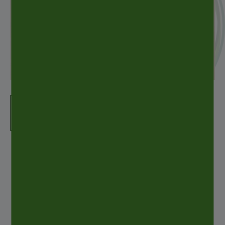
READ THE PRESS RELEASE
NOTICIAS
ANTERIORES
LUXE PACK 2020 – LOS ANGELES
PRÓXIMA
NOTICIA
ALLTUB DOBLE GANADOR TUBO DEL AÑO
2020