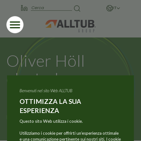
IT
Oliver Höll
elected as new
ETMA President
Benvenuti nel sito Web ALLTUB
OTTIMIZZA LA SUA
ESPERIENZA
Homepage
Notizie
Questo sito Web utilizza i cookie.
Oliver Höll elected as new ETMA President
Utilizziamo i cookie per offrirti un’esperienza ottimale
e una comunicazione pertinente sui nostri siti. I cookie