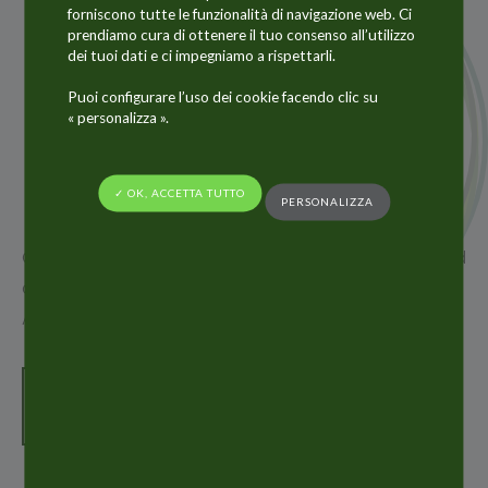
forniscono tutte le funzionalità di navigazione web. Ci
prendiamo cura di ottenere il tuo consenso all’utilizzo
dei tuoi dati e ci impegniamo a rispettarli.
11
Puoi configurare l’uso dei cookie facendo clic su
LUG
« personalizza ».
2017
✓ OK, ACCETTA TUTTO
PERSONALIZZA
Oliver Höll, CEO of the Alltub Group has been elected
as President of the European Tube Manufacturers
Association (etma) in June 2017.
PRESS RELEASE