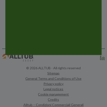
PROSSIME
NOTIZIE
CPHI – FRANKFURT
© 2026 ALLTUB - All rights reserved
Sitemap
General Terms and Conditions of Use
Privacy policy
Legal notices
Cookie management
Credits
Alltub – Condizioni Commerciali Generali