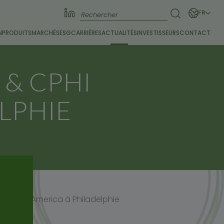
FR
N
PRODUITS
MARCHÉS
ESG
CARRIÈRES
ACTUALITÉS
INVESTISSEURS
CONTACT
 & CPHI
LPHIE
hI North America à Philadelphie