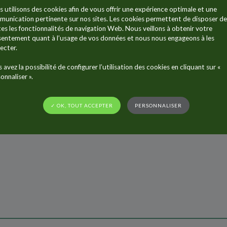
 utilisons des cookies afin de vous offrir une expérience optimale et une
ès pour nous. Nous souhaitons vous remercier pour vos no
unication pertinente sur nos sites. Les cookies permettent de disposer de
es les fonctionnalités de navigation Web. Nous veillons à obtenir votre
entement quant à l’usage de vos données et nous nous engageons à les
 plaisir à vous rencontrer et espère vous revoir encore p
ecter.
 avez la possibilité de configurer l’utilisation des cookies en cliquant sur «
onnaliser ».
✓ OK, TOUT ACCEPTER
PERSONNALISER