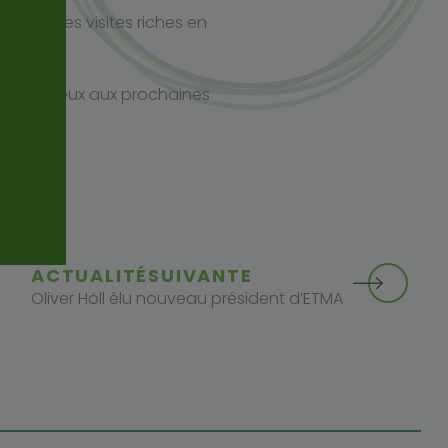
mbreuses visites riches en
lus nombreux aux prochaines
ACTUALITÉ
SUIVANTE
Oliver Höll élu nouveau président d’ETMA