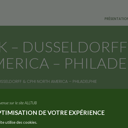
PRÉSENTATIO
K – DUSSELDORFF
ERICA – PHILADE
USSELDORFF & CPHI NORTH AMERICA – PHILADELPHIE
venue sur le site ALLTUB
TIMISATION DE VOTRE EXPÉRIENCE
ent présentes sur les salons Interpack à Düsseldorf et CP
is de mai.
ite utilise des cookies.