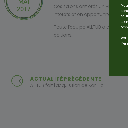
MAI
Nous
Ces salons ont étés un vrai succ
2017
comm
intérêts et en opportunités.
tout
cons
Toute l’équipe ALLTUB a eu grand
resp
éditions.
Vous
Pers
ACTUALITÉ
PRÉCÉDENTE
ALLTUB fait l’acquisition de Karl Höll